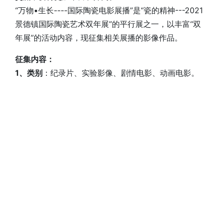
“万物•生长----国际陶瓷电影展播”是“瓷的精神---2021
景德镇国际陶瓷艺术双年展”的平行展之一，以丰富“双
年展”的活动内容，现征集相关展播的影像作品。
征集内容：
1、类别
：纪录片、实验影像、剧情电影、动画电影。
2、主题
：围绕陶瓷与人类、陶瓷与社会、陶瓷与历
史、陶瓷与生态、陶瓷与科技的艺术表达。
3、征集影片视频技术规格及要求：
（1）播放标准：PAL制，高清视频宽高比16:9，分辨
率设定为1280×720或1920×1080；标清视频为16:9，
分辨率设定为960×540 或4:3，720×576， 立体声、
双声道。
（2）视频压缩采用H.264编码、包含字幕的MP4格
式。
（3）影片时长（3分钟-30分钟）