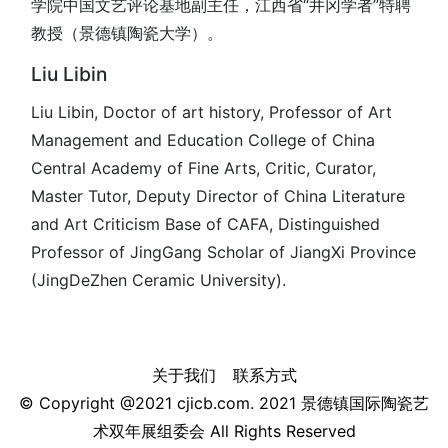
学院中国文艺评论基地副主任，江西省“井冈学者”特聘
教授（景德镇陶瓷大学）。
Liu Libin
Liu Libin, Doctor of art history, Professor of Art
Management and Education College of China
Central Academy of Fine Arts, Critic, Curator,
Master Tutor, Deputy Director of China Literature
and Art Criticism Base of CAFA, Distinguished
Professor of JingGang Scholar of JiangXi Province
(JingDeZhen Ceramic University).
关于我们
联系方式
© Copyright @2021 cjicb.com. 2021 景德镇国际陶瓷艺
术双年展组委会 All Rights Reserved